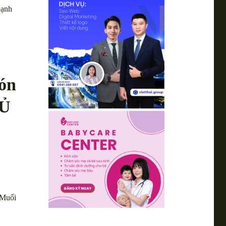
Lạnh
ón
 Ủ
 Muối