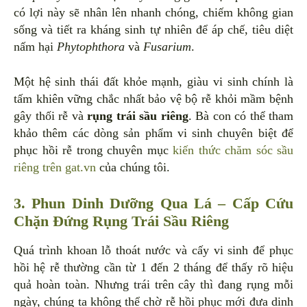
có lợi này sẽ nhân lên nhanh chóng, chiếm không gian
sống và tiết ra kháng sinh tự nhiên để áp chế, tiêu diệt
nấm hại
Phytophthora
và
Fusarium
.
Một hệ sinh thái đất khỏe mạnh, giàu vi sinh chính là
tấm khiên vững chắc nhất bảo vệ bộ rễ khỏi mầm bệnh
gây thối rễ và
rụng trái sầu riêng
. Bà con có thể tham
khảo thêm các dòng sản phẩm vi sinh chuyên biệt để
phục hồi rễ trong chuyên mục
kiến thức chăm sóc sầu
riêng trên gat.vn
của chúng tôi.
3. Phun Dinh Dưỡng Qua Lá – Cấp Cứu
Chặn Đứng Rụng Trái Sầu Riêng
Quá trình khoan lỗ thoát nước và cấy vi sinh để phục
hồi hệ rễ thường cần từ 1 đến 2 tháng để thấy rõ hiệu
quả hoàn toàn. Nhưng trái trên cây thì đang rụng mỗi
ngày, chúng ta không thể chờ rễ hồi phục mới đưa dinh