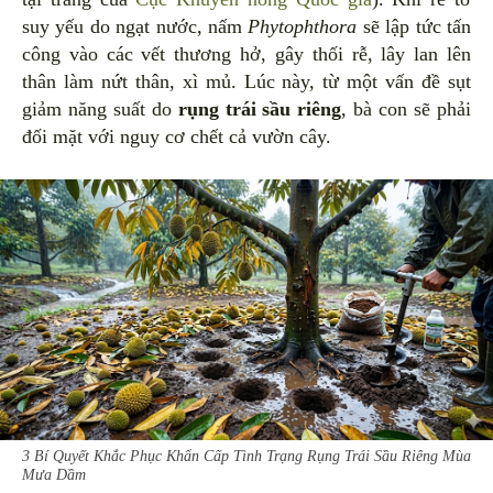
suy yếu do ngạt nước, nấm
Phytophthora
sẽ lập tức tấn
công vào các vết thương hở, gây thối rễ, lây lan lên
thân làm nứt thân, xì mủ. Lúc này, từ một vấn đề sụt
giảm năng suất do
rụng trái sầu riêng
, bà con sẽ phải
đối mặt với nguy cơ chết cả vườn cây.
3 Bí Quyết Khắc Phục Khẩn Cấp Tình Trạng Rụng Trái Sầu Riêng Mùa
Mưa Dầm