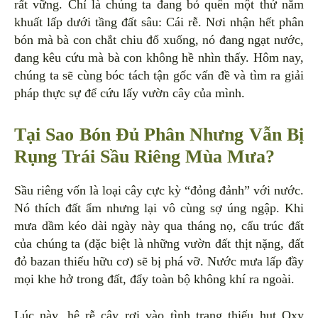
rất vững. Chỉ là chúng ta đang bỏ quên một thứ nằm
khuất lấp dưới tầng đất sâu: Cái rễ. Nơi nhận hết phân
bón mà bà con chắt chiu đổ xuống, nó đang ngạt nước,
đang kêu cứu mà bà con không hề nhìn thấy. Hôm nay,
chúng ta sẽ cùng bóc tách tận gốc vấn đề và tìm ra giải
pháp thực sự để cứu lấy vườn cây của mình.
Tại Sao Bón Đủ Phân Nhưng Vẫn Bị
Rụng Trái Sầu Riêng Mùa Mưa?
Sầu riêng vốn là loại cây cực kỳ “đỏng đảnh” với nước.
Nó thích đất ẩm nhưng lại vô cùng sợ úng ngập. Khi
mưa dầm kéo dài ngày này qua tháng nọ, cấu trúc đất
của chúng ta (đặc biệt là những vườn đất thịt nặng, đất
đỏ bazan thiếu hữu cơ) sẽ bị phá vỡ. Nước mưa lấp đầy
mọi khe hở trong đất, đẩy toàn bộ không khí ra ngoài.
Lúc này, hệ rễ cây rơi vào tình trạng thiếu hụt Oxy