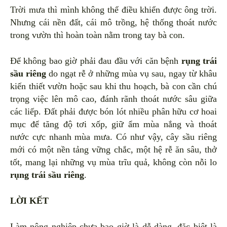
Trời mưa thì mình không thể điều khiển được ông trời.
Nhưng cái nền đất, cái mô trồng, hệ thống thoát nước
trong vườn thì hoàn toàn nằm trong tay bà con.
Để không bao giờ phải đau đầu với căn bệnh
rụng trái
sầu riêng
do ngạt rễ ở những mùa vụ sau, ngay từ khâu
kiến thiết vườn hoặc sau khi thu hoạch, bà con cần chú
trọng việc lên mô cao, đánh rãnh thoát nước sâu giữa
các liếp. Đất phải được bón lót nhiều phân hữu cơ hoai
mục để tăng độ tơi xốp, giữ ẩm mùa nắng và thoát
nước cực nhanh mùa mưa. Có như vậy, cây sầu riêng
mới có một nền tảng vững chắc, một hệ rễ ăn sâu, thở
tốt, mang lại những vụ mùa trĩu quả, không còn nỗi lo
rụng trái sầu riêng
.
LỜI KẾT
Làm nông nghiệp chưa bao giờ là dễ dàng, đặc biệt là