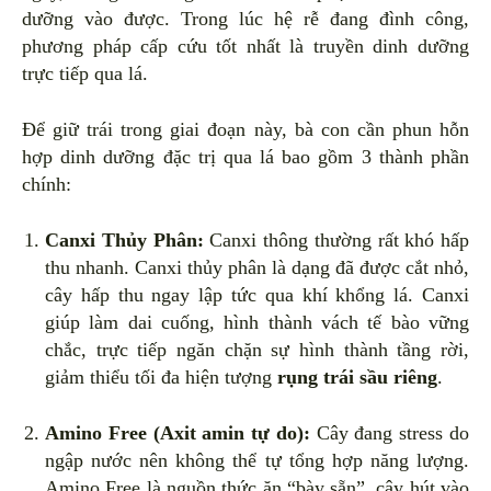
dưỡng vào được. Trong lúc hệ rễ đang đình công,
phương pháp cấp cứu tốt nhất là truyền dinh dưỡng
trực tiếp qua lá.
Để giữ trái trong giai đoạn này, bà con cần phun hỗn
hợp dinh dưỡng đặc trị qua lá bao gồm 3 thành phần
chính:
Canxi Thủy Phân:
Canxi thông thường rất khó hấp
thu nhanh. Canxi thủy phân là dạng đã được cắt nhỏ,
cây hấp thu ngay lập tức qua khí khổng lá. Canxi
giúp làm dai cuống, hình thành vách tế bào vững
chắc, trực tiếp ngăn chặn sự hình thành tầng rời,
giảm thiểu tối đa hiện tượng
rụng trái sầu riêng
.
Amino Free (Axit amin tự do):
Cây đang stress do
ngập nước nên không thể tự tổng hợp năng lượng.
Amino Free là nguồn thức ăn “bày sẵn”, cây hút vào