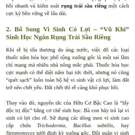
hồi nhanh và kiểm soát
rụng trái sầu riêng
một cách
cực kỳ bền vững về lâu dài.
2. Bổ Sung Vi Sinh Có Lợi – “Vũ Khí”
Sinh Học Ngăn Rụng Trái Sầu Riêng
Khi rễ bị tổn thương do úng nước, việc đổ các loại
thuốc nấm hóa học phổ rộng xuống gốc là một sai lầm
chí mạng mà nhiều nhà nông mắc phải. Thuốc hóa học
cực mạnh có thể diệt nấm hại tức thời, nhưng nó cũng
“quét sạch” luôn toàn bộ hệ vi sinh vật có lợi, làm đất
trở nên chết yểu. Đất chết thì rễ càng khó phục hồi.
Thay vào đó, nguyên tắc của Hữu Cơ Bậc Cao là “lấy
độc trị độc” bằng cơ chế sinh học. Bà con hãy trả lại vi
sinh có lợi cho rễ. Sử dụng các dòng men vi sinh cao
cấp chứa
Trichoderma
,
Bacillus subtilis
, hay
Streptomyces
tưới định kỳ xuống gốc. Đội quân vi sinh