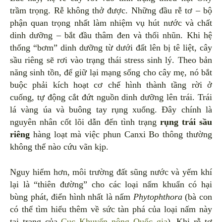
trầm trọng. Rễ không thở được. Những đầu rễ tơ – bộ
phận quan trọng nhất làm nhiệm vụ hút nước và chất
dinh dưỡng – bắt đầu thâm đen và thối nhũn. Khi hệ
thống “bơm” dinh dưỡng từ dưới đất lên bị tê liệt, cây
sầu riêng sẽ rơi vào trạng thái stress sinh lý. Theo bản
năng sinh tồn, để giữ lại mạng sống cho cây mẹ, nó bắt
buộc phải kích hoạt cơ chế hình thành tầng rời ở
cuống, tự động cắt đứt nguồn dinh dưỡng lên trái. Trái
lá vàng úa và buông tay rụng xuống. Đây chính là
nguyên nhân cốt lõi dẫn đến tình trạng
rụng trái sầu
riêng
hàng loạt mà việc phun Canxi Bo thông thường
không thể nào cứu vãn kịp.
Nguy hiểm hơn, môi trường đất sũng nước và yếm khí
lại là “thiên đường” cho các loại nấm khuẩn có hại
bùng phát, điển hình nhất là nấm
Phytophthora
(bà con
có thể tìm hiểu thêm về sức tàn phá của loại nấm này
tại trang của
Cục Khuyến nông Quốc gia
). Khi rễ tơ