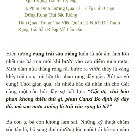
Ngăn Rụng Trái Sầu Riêng
3. Phun Dinh Dưỡng Qua Lá – Cấp Cứu Chặn
Đứng Rụng Trái Sầu Riêng
Tầm Quan Trọng Của Việc Quản Lý Nước Để Tránh
Rụng Trái Sầu Riêng Về Lâu Dài
Hiện tượng
rụng trái sầu riêng
luôn là nỗi ám ảnh lớn
nhất của bà con mỗi khi bước vào cao điểm mùa mưa.
Mưa dầm nửa tháng ròng rã, bước ra vườn thấy lá vàng
khè, trái non, trái lớn thi nhau rụng đầy gốc. Xót xa vô
cùng! Thời gian qua, rất nhiều bác đã nhắn tin cho Gặt
cùng một câu hỏi đầy sự bất lực:
“Gặt ơi, chú bón
phân không thiếu thứ gì, phun Canxi Bo định kỳ đầy
đủ, mà sao mưa xuống là trái vẫn rụng lả tả?”
Bà con ạ, bà con không làm sai. Những kỹ thuật chăm
sóc tán lá, bổ sung dinh dưỡng lúc nuôi trái bà con nắm