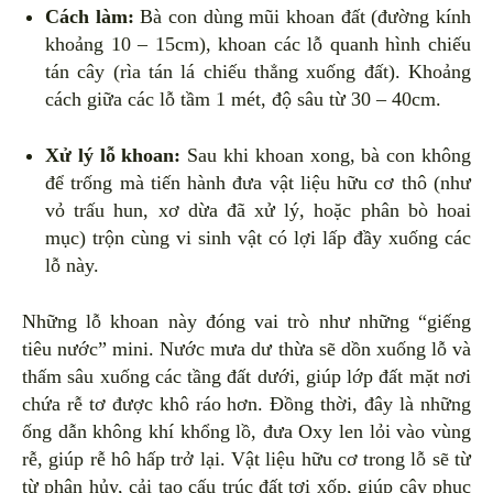
Cách làm:
Bà con dùng mũi khoan đất (đường kính
khoảng 10 – 15cm), khoan các lỗ quanh hình chiếu
tán cây (rìa tán lá chiếu thẳng xuống đất). Khoảng
cách giữa các lỗ tầm 1 mét, độ sâu từ 30 – 40cm.
Xử lý lỗ khoan:
Sau khi khoan xong, bà con không
để trống mà tiến hành đưa vật liệu hữu cơ thô (như
vỏ trấu hun, xơ dừa đã xử lý, hoặc phân bò hoai
mục) trộn cùng vi sinh vật có lợi lấp đầy xuống các
lỗ này.
Những lỗ khoan này đóng vai trò như những “giếng
tiêu nước” mini. Nước mưa dư thừa sẽ dồn xuống lỗ và
thấm sâu xuống các tầng đất dưới, giúp lớp đất mặt nơi
chứa rễ tơ được khô ráo hơn. Đồng thời, đây là những
ống dẫn không khí khổng lồ, đưa Oxy len lỏi vào vùng
rễ, giúp rễ hô hấp trở lại. Vật liệu hữu cơ trong lỗ sẽ từ
từ phân hủy, cải tạo cấu trúc đất tơi xốp, giúp cây phục