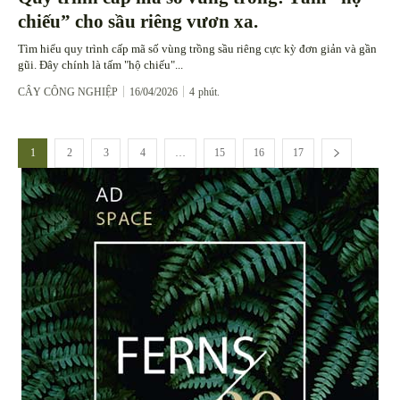
chiếu” cho sầu riêng vươn xa.
Tìm hiểu quy trình cấp mã số vùng trồng sầu riêng cực kỳ đơn giản và gần
gũi. Đây chính là tấm "hộ chiếu"...
CÂY CÔNG NGHIỆP
16/04/2026
4
phút.
1
2
3
4
…
15
16
17