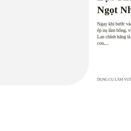
Ngọt N
Ngay khi bước vào
ép nụ làm bông, vi
Lan chính hãng là
con,...
DỤNG CỤ LÀM VƯ