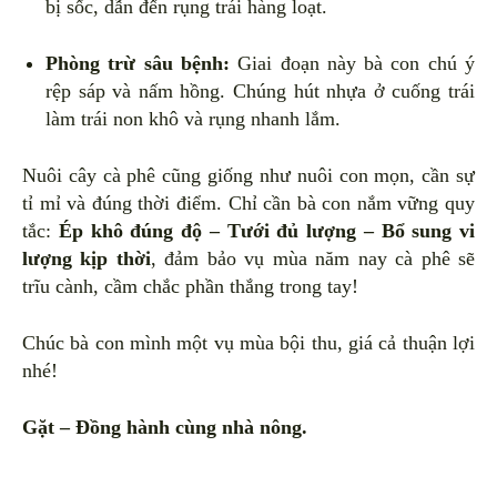
bị sốc, dẫn đến rụng trái hàng loạt.
Phòng trừ sâu bệnh:
Giai đoạn này bà con chú ý
rệp sáp và nấm hồng. Chúng hút nhựa ở cuống trái
làm trái non khô và rụng nhanh lắm.
Nuôi cây cà phê cũng giống như nuôi con mọn, cần sự
tỉ mỉ và đúng thời điểm. Chỉ cần bà con nắm vững quy
tắc:
Ép khô đúng độ – Tưới đủ lượng – Bổ sung vi
lượng kịp thời
, đảm bảo vụ mùa năm nay cà phê sẽ
trĩu cành, cầm chắc phần thắng trong tay!
Chúc bà con mình một vụ mùa bội thu, giá cả thuận lợi
nhé!
Gặt – Đồng hành cùng nhà nông.