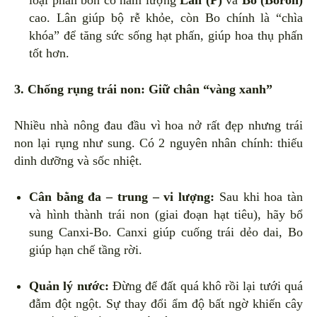
loại phân bón có hàm lượng
Lân (P)
và
Bo (Boron)
cao. Lân giúp bộ rễ khỏe, còn Bo chính là “chìa
khóa” để tăng sức sống hạt phấn, giúp hoa thụ phấn
tốt hơn.
3. Chống rụng trái non: Giữ chân “vàng xanh”
Nhiều nhà nông đau đầu vì hoa nở rất đẹp nhưng trái
non lại rụng như sung. Có 2 nguyên nhân chính: thiếu
dinh dưỡng và sốc nhiệt.
Cân bằng đa – trung – vi lượng:
Sau khi hoa tàn
và hình thành trái non (giai đoạn hạt tiêu), hãy bổ
sung Canxi-Bo. Canxi giúp cuống trái dẻo dai, Bo
giúp hạn chế tầng rời.
Quản lý nước:
Đừng để đất quá khô rồi lại tưới quá
đẫm đột ngột. Sự thay đổi ẩm độ bất ngờ khiến cây