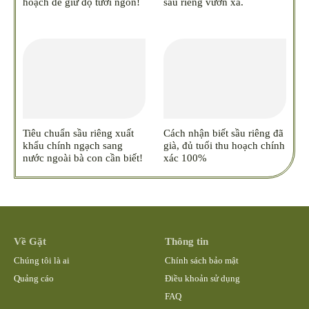
hoạch để giữ độ tươi ngon!
sầu riêng vươn xa.
Tiêu chuẩn sầu riêng xuất
Cách nhận biết sầu riêng đã
khẩu chính ngạch sang
già, đủ tuổi thu hoạch chính
nước ngoài bà con cần biết!
xác 100%
Về Gặt
Thông tin
Chúng tôi là ai
Chính sách bảo mật
Quảng cáo
Điều khoản sử dụng
FAQ