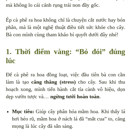
mà không lo cái cảnh rụng trái non đầy gốc.
Ép cà phê ra hoa không chỉ là chuyện cắt nước hay bón
phân, mà là một nghệ thuật điều tiết sức khỏe cho cây.
Bà con mình cùng tham khảo bí quyết dưới đây nhé!
1. Thời điểm vàng: “Bỏ đói” đúng
lúc
Để cà phê ra hoa đồng loạt, việc đầu tiên bà con cần
làm là tạo
căng thẳng (stress)
cho cây. Sau khi thu
hoạch xong, mình tiến hành cắt tỉa cành vô hiệu, dọn
dẹp vườn tược và…
ngừng tưới hoàn toàn
.
Mục tiêu:
Giúp cây phân hóa mầm hoa. Khi thấy lá
hơi héo rũ, mầm hoa ở nách lá đã “mắt cua” to, căng
mọng là lúc cây đã sẵn sàng.