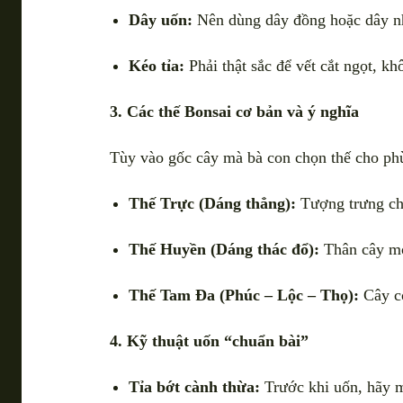
Dây uốn:
Nên dùng dây đồng hoặc dây nhô
Kéo tỉa:
Phải thật sắc để vết cắt ngọt, kh
3. Các thế Bonsai cơ bản và ý nghĩa
Tùy vào gốc cây mà bà con chọn thế cho ph
Thế Trực (Dáng thẳng):
Tượng trưng cho
Thế Huyền (Dáng thác đổ):
Thân cây mọ
Thế Tam Đa (Phúc – Lộc – Thọ):
Cây có
4. Kỹ thuật uốn “chuẩn bài”
Tỉa bớt cành thừa:
Trước khi uốn, hãy m