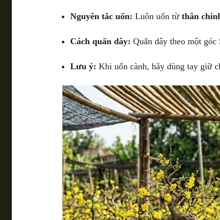
Nguyên tắc uốn:
Luôn uốn từ
thân chín
Cách quấn dây:
Quấn dây theo một góc
Lưu ý:
Khi uốn cành, hãy dùng tay giữ ch