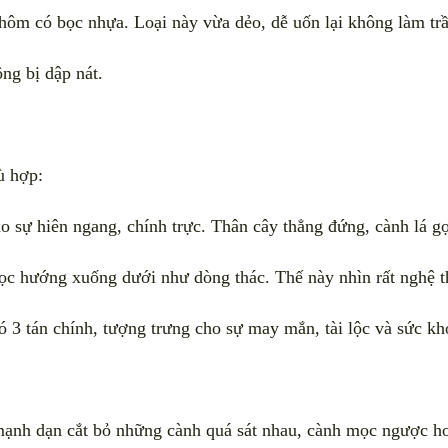
m có bọc nhựa. Loại này vừa dẻo, dễ uốn lại không làm trầ
ông bị dập nát.
ù hợp:
 sự hiên ngang, chính trực. Thân cây thẳng đứng, cành lá g
c hướng xuống dưới như dòng thác. Thế này nhìn rất nghệ 
 3 tán chính, tượng trưng cho sự may mắn, tài lộc và sức kh
ạnh dạn cắt bỏ những cành quá sát nhau, cành mọc ngược ho