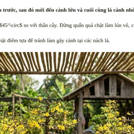
h trước, sau đó mới đến cành lớn và cuối cùng là cành nh
$45^\circ$
so với thân cây. Đừng quấn quá chặt làm lún vỏ, 
ặt điểm tựa để tránh làm gãy cành tại các nách lá.