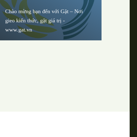
Chào mừng bạn đến với Gặt – Nơi
gieo kiến thức, gặt giá trị -
www.gat.vn
:
Quảng cáo