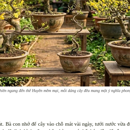
c hiên ngang đến thế Huyền mềm mại, mỗi dáng cây đều mang một ý nghĩa phong
út. Bà con nhớ để cây vào chỗ mát vài ngày, tưới nước vừa đ