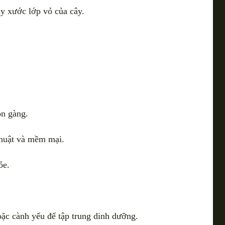
y xước lớp vỏ của cây.
ọn gàng.
thuật và mềm mại.
ỏe.
ặc cành yếu để tập trung dinh dưỡng.