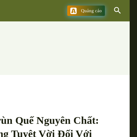
Quảng cáo
rùn Quế Nguyên Chất:
g Tuyệt Vời Đối Với