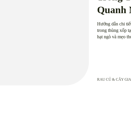
Quanh
Hướng dẫn chi tiết
trong thùng xốp tạ
hạt ngò và mẹo th
RAU CỦ & CÂY GIA