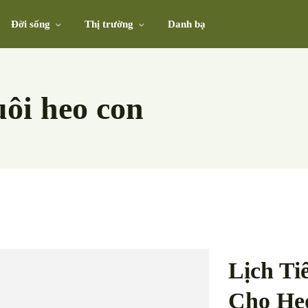
Đời sống
Thị trường
Danh bạ
uôi heo con
Lịch Ti
Cho He